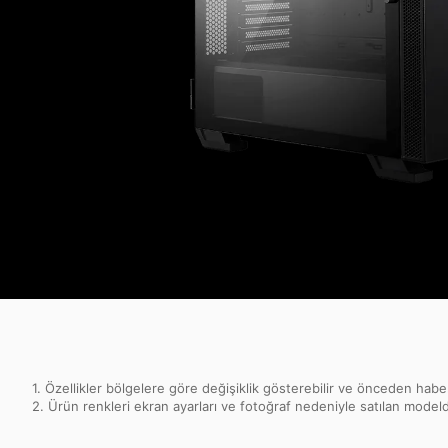
1. Özellikler bölgelere göre değişiklik gösterebilir ve önceden haber
2. Ürün renkleri ekran ayarları ve fotoğraf nedeniyle satılan modelden