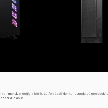
 verilmeksizin değiştirilebilir. Lütfen özellikler konusunda bölgenizdeki s
 farklı olabilir.