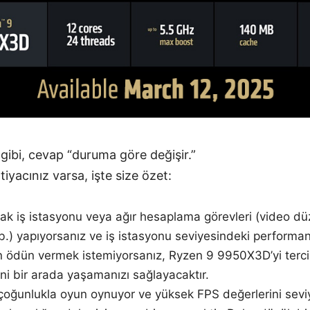
ibi, cevap “duruma göre değişir.”
htiyacınız varsa, işte size özet:
rak iş istasyonu veya ağır hesaplama görevleri (video d
) yapıyorsanız ve iş istasyonu seviyesindeki performan
ödün vermek istemiyorsanız, Ryzen 9 9950X3D’yi tercih
ini bir arada yaşamanızı sağlayacaktır.
 çoğunlukla oyun oynuyor ve yüksek FPS değerlerini sevi