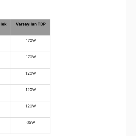
lek
Varsayılan TDP
170W
170W
120W
120W
120W
65W