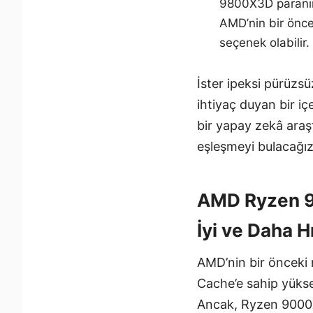
9800X3D paranın 
AMD’nin bir önce
seçenek olabilir.
İster ipeksi pürüzsü
ihtiyaç duyan bir i
bir yapay zekâ araş
eşleşmeyi bulacağız
AMD Ryzen 90
İyi ve Daha Hı
AMD’nin bir önceki 
Cache’e sahip yükse
Ancak, Ryzen 9000X