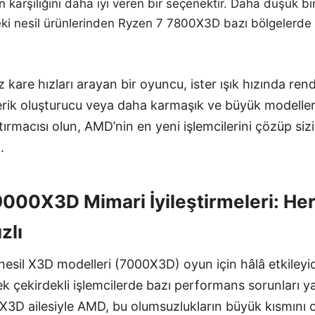
karşılığını daha iyi veren bir seçenektir. Daha düşük bi
ki nesil ürünlerinden Ryzen 7 7800X3D bazı bölgelerde 
z kare hızları arayan bir oyuncu, ister ışık hızında ren
çerik oluşturucu veya daha karmaşık ve büyük modeller
tırmacısı olun, AMD’nin en yeni işlemcilerini çözüp si
.
00X3D Mimari İyileştirmeleri: He
zlı
nesil X3D modelleri (7000X3D) oyun için hâlâ etkileyic
k çekirdekli işlemcilerde bazı performans sorunları y
3D ailesiyle AMD, bu olumsuzlukların büyük kısmını 