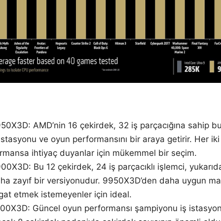
0X3D: AMD’nin 16 çekirdek, 32 iş parçacığına sahip bu 
 istasyonu ve oyun performansını bir araya getirir. Her ik
mansa ihtiyaç duyanlar için mükemmel bir seçim.
X3D: Bu 12 çekirdek, 24 iş parçacıklı işlemci, yukarıda
ha zayıf bir versiyonudur. 9950X3D’den daha uygun mali
gat etmek istemeyenler için ideal.
0X3D: Güncel oyun performansı şampiyonu iş istasyon