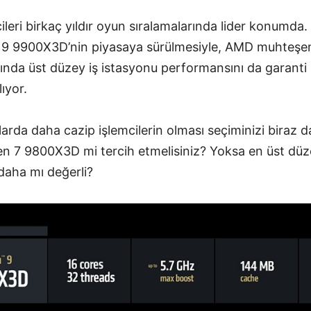
leri birkaç yıldır oyun sıralamalarında lider konumd
9 9900X3D’nin piyasaya sürülmesiyle, AMD muhteş
nda üst düzey iş istasyonu performansını da garanti a
ıyor.
flarda daha cazip işlemcilerin olması seçiminizi biraz da
yzen 7 9800X3D mi tercih etmelisiniz? Yoksa en üst dü
daha mı değerli?