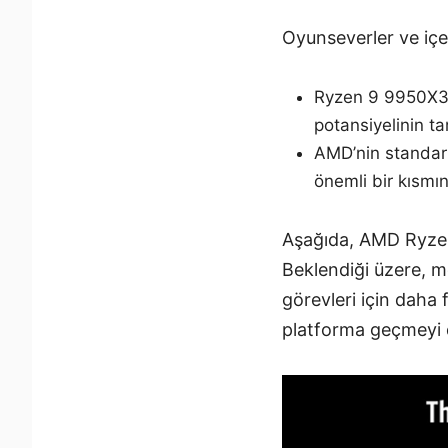
Oyunseverler ve içer
Ryzen 9 9950X3D 
potansiyelinin ta
AMD’nin standart
önemli bir kısmın
Aşağıda, AMD Ryzen 
Beklendiği üzere, m
görevleri için daha 
platforma geçmeyi d