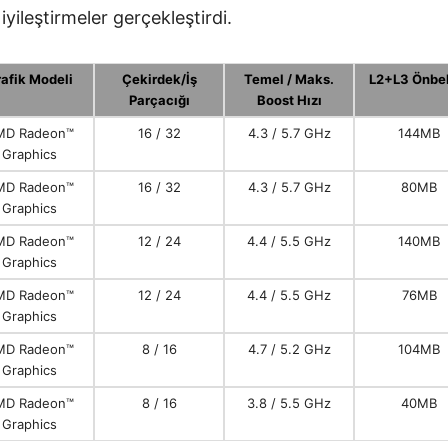
iyileştirmeler gerçekleştirdi.
afik Modeli
Çekirdek/İş
Temel / Maks.
L2+L3 Önbel
Parçacığı
Boost Hızı
MD Radeon™
16 / 32
4.3 / 5.7 GHz
144MB
Graphics
MD Radeon™
16 / 32
4.3 / 5.7 GHz
80MB
Graphics
MD Radeon™
12 / 24
4.4 / 5.5 GHz
140MB
Graphics
MD Radeon™
12 / 24
4.4 / 5.5 GHz
76MB
Graphics
MD Radeon™
8 / 16
4.7 / 5.2 GHz
104MB
Graphics
MD Radeon™
8 / 16
3.8 / 5.5 GHz
40MB
Graphics