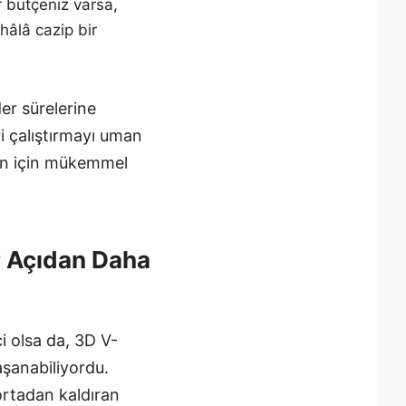
r bütçeniz varsa,
hâlâ cazip bir
der sürelerine
i çalıştırmayı uman
zin için mükemmel
r Açıdan Daha
i olsa da, 3D V-
aşanabiliyordu.
ortadan kaldıran