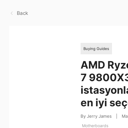
Back
Buying Guides
AMD Ryz
7 9800X3
istasyonla
en iyi se
By Jerry James
|
Ma
Motherboards