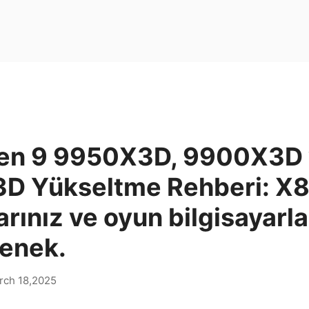
en 9 9950X3D, 9900X3D 
D Yükseltme Rehberi: X8
rınız ve oyun bilgisayarlar
çenek.
rch 18,2025