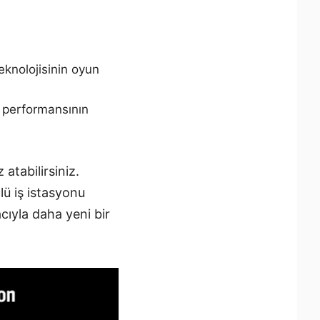
knolojisinin oyun
u performansının
atabilirsiniz.
ü iş istasyonu
acıyla daha yeni bir