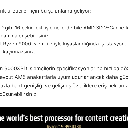
ik üreticileri için bu şu anlama geliyor:
gibi 16 çekirdekli işlemcilerde bile AMD 3D V-Cache te
mamına erişebilirsiniz.
 Ryzen 9000 işlemcileriyle kıyaslandığında iş istasyon
ı kaçırmazsınız.
9000X3D işlemcilerin spesifikasyonlarına hızlıca göz 
evcut AM5 anakartlarla uyumludurlar ancak daha güçl
fazla bant genişliği ve gelişmiş özelliklere erişmek am
üşünebilirsiniz.