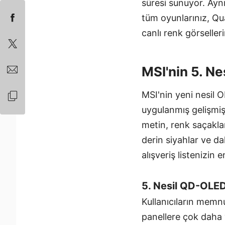
süresi sunuyor. Ayn
tüm oyunlarınız, Qu
canlı renk görselle
MSI'nin 5. N
MSI'nin yeni nesil O
uygulanmış gelişmiş
metin, renk saçakla
derin siyahlar ve d
alışveriş listenizin 
5. Nesil QD-OLED 
Kullanıcıların memn
panellere çok daha 