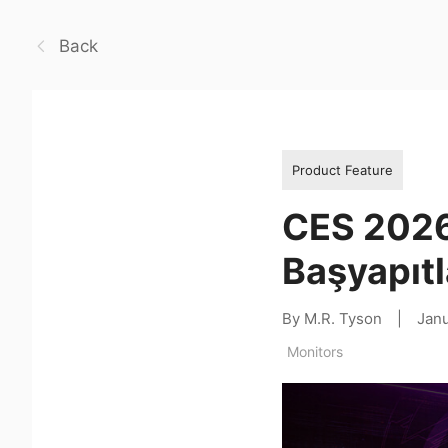
Back
Product Feature
CES 2026
Başyapıtl
By M.R. Tyson
|
Jan
Monitors