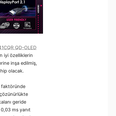
41CQR QD-OLED
iyi özelliklerin
rine inşa edilmiş,
hip olacak.
m faktöründe
 çözünürlükte
alanı geride
 0,03 ms yanıt