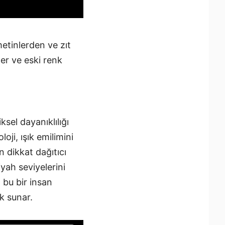
metinlerden ve zıt
ler ve eski renk
sel dayanıklılığı
oji, ışık emilimini
n dikkat dağıtıcı
yah seviyelerini
 bu bir insan
ık sunar.