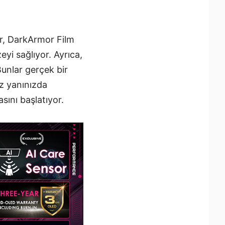
or, DarkArmor Film
yi sağlıyor. Ayrıca,
unlar gerçek bir
ız yanınızda
ını başlatıyor.