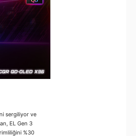
i sergiliyor ve
ran, EL Gen 3
imliliğini %30