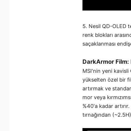
5. Nesil QD-OLED tek
renk blokları arasın
saçaklanması endiş
DarkArmor Film: 
MSI'nin yeni kavisli
yükselten özel bir fi
artırmak ve standart
mor veya kırmızımsı 
%40'a kadar artırır.
tırnağından (~2.5H) 