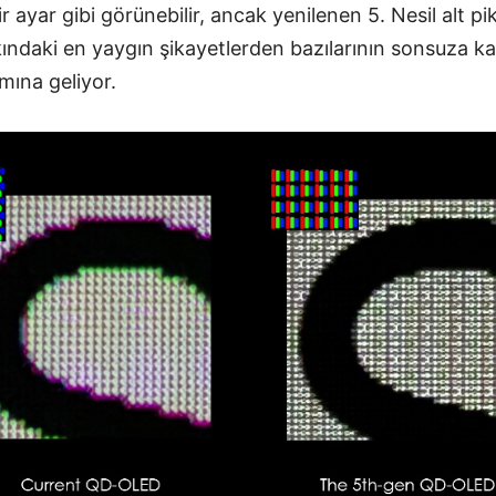
r ayar gibi görünebilir, ancak yenilenen 5. Nesil alt pik
ndaki en yaygın şikayetlerden bazılarının sonsuza ka
amına geliyor.