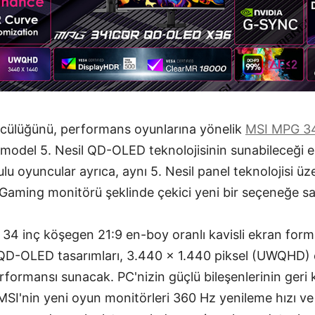
ncülüğünü, performans oyunlarına yönelik
MSI MPG 3
odel 5. Nesil QD-OLED teknolojisinin sunabileceği en 
u oyuncular ayrıca, aynı 5. Nesil panel teknolojisi üze
aming monitörü şeklinde çekici yeni bir seçeneğe sa
34 inç köşegen 21:9 en-boy oranlı kavisli ekran for
l QD-OLED tasarımları, 3.440 x 1.440 piksel (UWQHD)
rmansı sunacak. PC'nizin güçlü bileşenlerinin geri k
I'nin yeni oyun monitörleri 360 Hz yenileme hızı ve