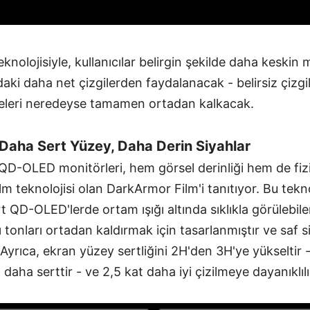
nolojisiyle, kullanıcılar belirgin şekilde daha keskin 
daki daha net çizgilerden faydalanacak - belirsiz çizgi
eleri neredeyse tamamen ortadan kalkacak.
Daha Sert Yüzey, Daha Derin Siyahlar
 QD-OLED monitörleri, hem görsel derinliği hem de fizik
lm teknolojisi olan DarkArmor Film'i tanıtıyor. Bu teknol
 QD-OLED'lerde ortam ışığı altında sıklıkla görülebile
tonları ortadan kaldırmak için tasarlanmıştır ve saf si
 Ayrıca, ekran yüzey sertliğini 2H'den 3H'ye yükseltir -
daha serttir - ve 2,5 kat daha iyi çizilmeye dayanıklıl