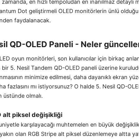
ı zamanda, en hızlı tempoludan en inanılmaz detaylı 
antum Dot geliştirmeli OLED monitörlerin ünlü olduğu
rinden faydalanacak.
esil QD-OLED Paneli - Neler güncelle
LED oyun monitörleri, son kullanıcılar için birkaç anlam
 bir 5. Nesil Tandem QD-OLED paneli üzerine kurulud
nmasının minimize edilmesi, daha dayanıklı ekran yüz
aha fazlasını mı istiyorsunuz? O halde 5. Nesil QD-OLE
en üstünde olmalı.
alt piksel değişikliği
uniyetle karşılayacağı muhtemelen en büyük değişikli
yakın olan RGB Stripe alt piksel düzenlemeye altta ya