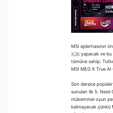
MSI ejderhasının ö
X36
yapacak ve bu m
tümüne sahip. Tutkul
MSI MEG X True AI G
Son derece popüler 
sunulan ilk 5. Nesi
mükemmel oyun perfo
kalmayacak çünkü MS