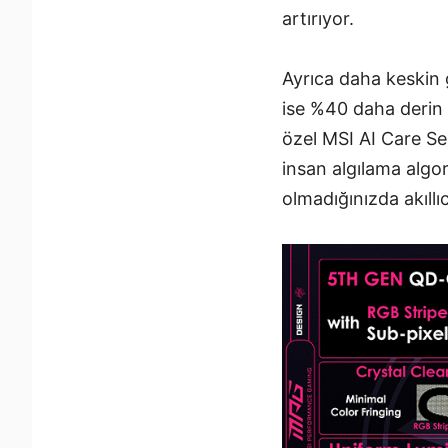
artırıyor.
Ayrıca daha keskin 
ise %40 daha derin s
özel MSI AI Care Se
insan algılama algor
olmadığınızda akıll