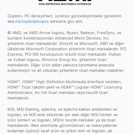
Copilot+ PC deneyimleri, ücretsiz güncelleştirmeler gerektirir.
aka.ms/copilotpluspcs
adresine göz atın.
© AMD, ve AMD Arrow logosu, Ryzen, Radeon, FreeSync, ve
bunların kombinasyonları Advanced Micro Devices, Inc.
şirketinin ticari markalarıdır. DirectX ve Microsoft, ABD ve diğer
ülkelerde Microsoft Corporation şirketinin ticari markalarıdır. PCI
Express, PCI-SIG kuruluşunun tescilli ticari markasıdır. Vulkan
ve Vulkan logosu, Khronos Group Inc. şirketinin ticari
markalarıdır. Diğer ürün adları yalnızca tanımlama amacıyla
kullanılmıştır ve ait oldukları şirketlerin ticari markaları olabilirler.
HDMI™, HDMI™ High-Definition Multimedia Interface terimleri,
HDMI™ Ticari takdim şekli ve HDMI™ Logoları HDMI™ Licensing
Administrator, Inc.’nin ticari markaları veya tescilli ticari
markalarıdır.
MSI, MSI Gaming, ejderha, ve ejderha kalkan amblemleri ve
logoları, ve MSI web sitesinde yer alan diğer MSI hizmet ve
ürün isimleri ve logoları, MSI'ın tescilli markaları ya da ticari
markalarıdır. Web sitemizde görüntülenen ve materyallerde
kullanılan üçüncü taraf ürün ve şirket isim ve logoları, ait