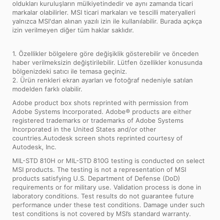
oldukları kuruluşların mülkiyetindedir ve aynı zamanda ticari
markalar olabilirler. MSI ticari markaları ve tescilli materyalleri
yalnızca MSI'dan alınan yazılı izin ile kullanılabilir. Burada açıkça
izin verilmeyen diğer tüm haklar saklıdır.
1. Özellikler bölgelere göre değişiklik gösterebilir ve önceden
haber verilmeksizin değiştirilebilir. Lütfen özellikler konusunda
bölgenizdeki satıcı ile temasa geçiniz.
2. Ürün renkleri ekran ayarları ve fotoğraf nedeniyle satılan
modelden farklı olabilir.
Adobe product box shots reprinted with permission from
Adobe Systems Incorporated. Adobe® products are either
registered trademarks or trademarks of Adobe Systems
Incorporated in the United States and/or other
countries.Autodesk screen shots reprinted courtesy of
Autodesk, Inc.
MIL-STD 810H or MIL-STD 810G testing is conducted on select
MSI products. The testing is not a representation of MSI
products satisfying U.S. Department of Defense (DoD)
requirements or for military use. Validation process is done in
laboratory conditions. Test results do not guarantee future
performance under these test conditions. Damage under such
test conditions is not covered by MSI’s standard warranty.