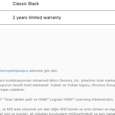
Classic Black
2 years limited warranty
ms/copilotpluspcs
adresine göz atın.
kombinasyonları Advanced Micro Devices, Inc. şirketinin ticari markala
uşunun tescilli ticari markasıdır. Vulkan ve Vulkan logosu, Khronos Group I
aları olabilirler.
icari takdim şekli ve HDMI™ Logoları HDMI™ Licensing Administrator, Inc.’n
ve MSI web sitesinde yer alan diğer MSI hizmet ve ürün isimleri ve logolar
sim ve logoları, ait oldukları kuruluşların mülkiyetindedir ve aynı zamanda 