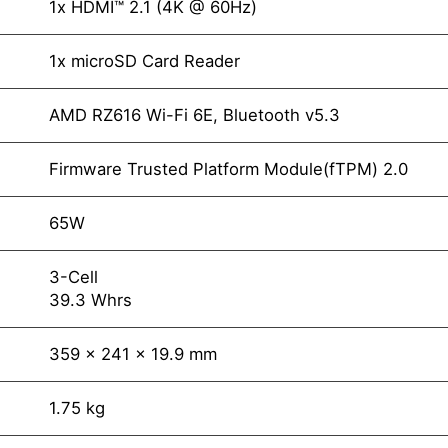
1x HDMI™ 2.1 (4K @ 60Hz)
1x microSD Card Reader
AMD RZ616 Wi-Fi 6E, Bluetooth v5.3
Firmware Trusted Platform Module(fTPM) 2.0
65W
3-Cell
39.3 Whrs
359 x 241 x 19.9 mm
1.75 kg