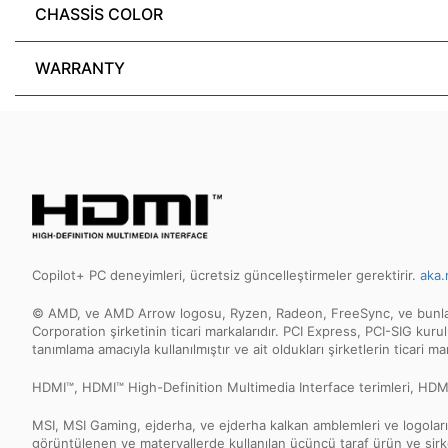
CHASSIS COLOR
WARRANTY
Copilot+ PC deneyimleri, ücretsiz güncelleştirmeler gerektirir.
aka.
© AMD, ve AMD Arrow logosu, Ryzen, Radeon, FreeSync, ve bunların 
Corporation şirketinin ticari markalarıdır. PCI Express, PCI-SIG kurul
tanımlama amacıyla kullanılmıştır ve ait oldukları şirketlerin ticari mark
HDMI™, HDMI™ High-Definition Multimedia Interface terimleri, HDMI™ T
MSI, MSI Gaming, ejderha, ve ejderha kalkan amblemleri ve logoları, 
görüntülenen ve materyallerde kullanılan üçüncü taraf ürün ve şirket i