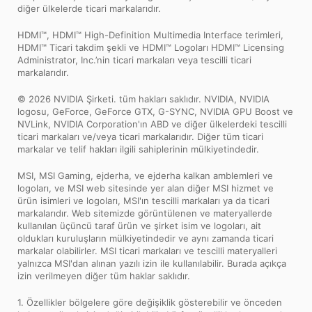
diğer ülkelerde ticari markalarıdır.
HDMI™, HDMI™ High-Definition Multimedia Interface terimleri,
HDMI™ Ticari takdim şekli ve HDMI™ Logoları HDMI™ Licensing
Administrator, Inc.’nin ticari markaları veya tescilli ticari
markalarıdır.
© 2026 NVIDIA Şirketi. tüm hakları saklıdır. NVIDIA, NVIDIA
logosu, GeForce, GeForce GTX, G-SYNC, NVIDIA GPU Boost ve
NVLink, NVIDIA Corporation'ın ABD ve diğer ülkelerdeki tescilli
ticari markaları ve/veya ticari markalarıdır. Diğer tüm ticari
markalar ve telif hakları ilgili sahiplerinin mülkiyetindedir.
MSI, MSI Gaming, ejderha, ve ejderha kalkan amblemleri ve
logoları, ve MSI web sitesinde yer alan diğer MSI hizmet ve
ürün isimleri ve logoları, MSI'ın tescilli markaları ya da ticari
markalarıdır. Web sitemizde görüntülenen ve materyallerde
kullanılan üçüncü taraf ürün ve şirket isim ve logoları, ait
oldukları kuruluşların mülkiyetindedir ve aynı zamanda ticari
markalar olabilirler. MSI ticari markaları ve tescilli materyalleri
yalnızca MSI'dan alınan yazılı izin ile kullanılabilir. Burada açıkça
izin verilmeyen diğer tüm haklar saklıdır.
1. Özellikler bölgelere göre değişiklik gösterebilir ve önceden