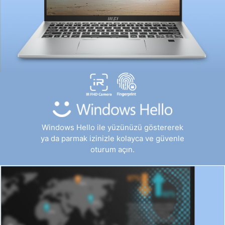
Windows Hello ile yüzünüzü göstererek
ya da parmak izinizle kolayca ve güvenle
oturum açın.