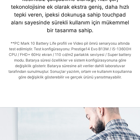
tekonolojisine ek olarak ekstra geniş, daha hızlı
tepki veren, ipeksi dokunuşa sahip touchpad
alanı sayesinde sürekli kullanım için mükemmel
bir tasarıma sahip.
**PC Mark 10 Battery Life profili ve Video pil ömrü senaryosu altında
test edilmiştir. Test konfigürasyonu: Prestige14 Evo B13M / i5-13600H
CPU / FHD+ 60Hz ekran / 110 cd/m2 parlaklık seviyesi / Super battery
modu. Batarya süresi özellikler ve sistem konfigürasyonuna göre
değişiklik gösterir. Batarya süresine ait veriler dahili laboratuvar
tarafından sunulmuştur. Sonuçlar yazılım, ortam ve kullanım koşullarına
göre değişiklik gösterebilir ve gerçek ürünü yansıtmayabilir.