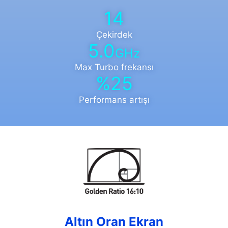
14
Çekirdek
5.0
GHz
Max Turbo frekansı
%25
Performans artışı
Altın Oran Ekran