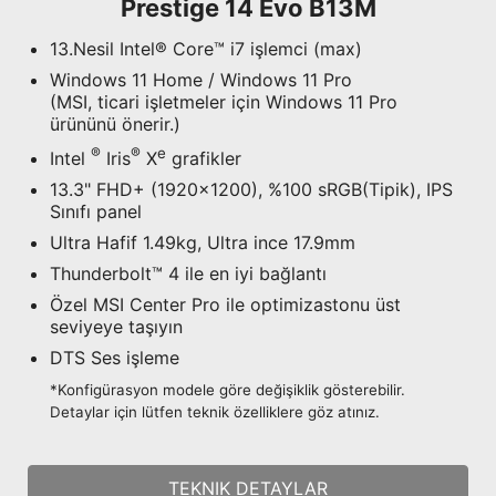
Prestige 14 Evo B13M
13.Nesil Intel® Core™ i7 işlemci (max)
Windows 11 Home / Windows 11 Pro
(MSI, ticari işletmeler için Windows 11 Pro
ürününü önerir.)
®
®
e
Intel
Iris
X
grafikler
13.3" FHD+ (1920x1200), %100 sRGB(Tipik), IPS
Sınıfı panel
Ultra Hafif 1.49kg, Ultra ince 17.9mm
Thunderbolt™ 4 ile en iyi bağlantı
Özel MSI Center Pro ile optimizastonu üst
seviyeye taşıyın
DTS Ses işleme
*Konfigürasyon modele göre değişiklik gösterebilir.
Detaylar için lütfen teknik özelliklere göz atınız.
TEKNIK DETAYLAR