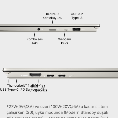
microSD
USB 3.2
Kart okuyucu
Type-A
Kombo ses
Webcam
Jakı
kilidi
Thunderbolt™ 4 / DP/
™
HDMI™
2.1
USB Type-C (PD Şarj desteği)
(4K@60Hz)
*27W(9V@3A) ve üzeri 100W(20V@5A) a kadar sistem
çalışırken (S0), uyku modunda (Modern Standby düşük