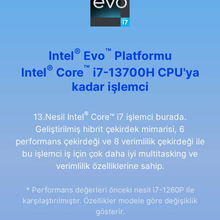
®
™
Intel
Evo
Platformu
®
™
Intel
Core
i7-13700H CPU'ya
kadar işlemci
®
13.Nesil Intel
Core™ i7 işlemci burada.
Geliştirilmiş hibrit çekirdek mimarisi, 6
performans çekirdeği ve 8 verimlilik çekirdeği ile
bu işlemci iş için çok daha iyi multitasking ve
verimlilik özelliklerine sahip.
* Performans değerleri önceki nesil i7-1260P ile
karşılaştırılmıştır. Özellikler modele göre değişiklik
gösterir.