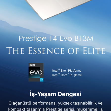
®
™
Intel
Evo
Platformu
®
™
Intel
Core
i7 işlemci
İş-Yaşam Dengesi
Olağanüstü performans, yüksek taşınabilirlik ve
kompakt tasarımla Prestige serisi, mükemmel iş