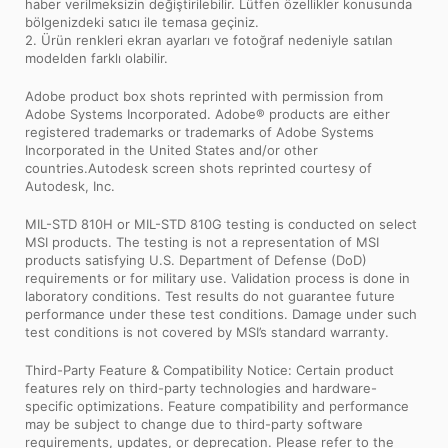
haber verilmeksizin değiştirilebilir. Lütfen özellikler konusunda
bölgenizdeki satıcı ile temasa geçiniz.
2. Ürün renkleri ekran ayarları ve fotoğraf nedeniyle satılan
modelden farklı olabilir.
Adobe product box shots reprinted with permission from
Adobe Systems Incorporated. Adobe® products are either
registered trademarks or trademarks of Adobe Systems
Incorporated in the United States and/or other
countries.Autodesk screen shots reprinted courtesy of
Autodesk, Inc.
MIL-STD 810H or MIL-STD 810G testing is conducted on select
MSI products. The testing is not a representation of MSI
products satisfying U.S. Department of Defense (DoD)
requirements or for military use. Validation process is done in
laboratory conditions. Test results do not guarantee future
performance under these test conditions. Damage under such
test conditions is not covered by MSI’s standard warranty.
Third-Party Feature & Compatibility Notice: Certain product
features rely on third-party technologies and hardware-
specific optimizations. Feature compatibility and performance
may be subject to change due to third-party software
requirements, updates, or deprecation. Please refer to the