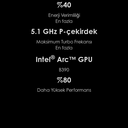
%40
Enerji Verimliliği
En fazla
5.1 GHz P-çekirdek
Maksimum Turbo Frekansı
En fazla
®
Intel
Arc™ GPU
B390
%80
Daha Yüksek Performans