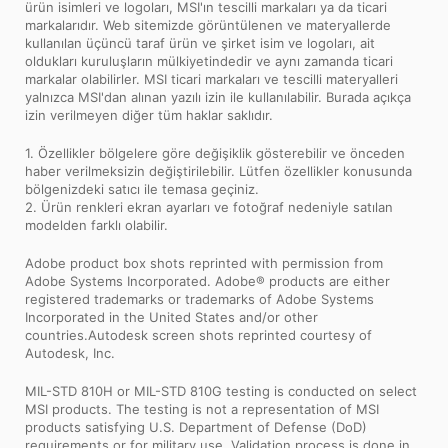
ürün isimleri ve logoları, MSI'ın tescilli markaları ya da ticari
markalarıdır. Web sitemizde görüntülenen ve materyallerde
kullanılan üçüncü taraf ürün ve şirket isim ve logoları, ait
oldukları kuruluşların mülkiyetindedir ve aynı zamanda ticari
markalar olabilirler. MSI ticari markaları ve tescilli materyalleri
yalnızca MSI'dan alınan yazılı izin ile kullanılabilir. Burada açıkça
izin verilmeyen diğer tüm haklar saklıdır.
1. Özellikler bölgelere göre değişiklik gösterebilir ve önceden
haber verilmeksizin değiştirilebilir. Lütfen özellikler konusunda
bölgenizdeki satıcı ile temasa geçiniz.
2. Ürün renkleri ekran ayarları ve fotoğraf nedeniyle satılan
modelden farklı olabilir.
Adobe product box shots reprinted with permission from
Adobe Systems Incorporated. Adobe® products are either
registered trademarks or trademarks of Adobe Systems
Incorporated in the United States and/or other
countries.Autodesk screen shots reprinted courtesy of
Autodesk, Inc.
MIL-STD 810H or MIL-STD 810G testing is conducted on select
MSI products. The testing is not a representation of MSI
products satisfying U.S. Department of Defense (DoD)
requirements or for military use. Validation process is done in