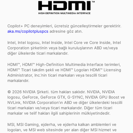
Copilot+ PC deneyimleri, ücretsiz güncelleştirmeler gerektirir.
aka.ms/copilotpluspcs
adresine göz atın.
Intel, Intel logosu, Intel Inside, Intel Core ve Core Inside, Intel
Corporation şirketinin veya bağlı kuruluşlarının ABD ve/veya
diğer ülkelerde ticari markalarıdır.
HDMI™, HDMI™ High-Definition Multimedia Interface terimleri,
HDMI™ Ticari takdim şekli ve HDMI™ Logoları HDMI™ Licensing
Administrator, Inc.’nin ticari markaları veya tescilli ticari
markalarıdır.
© 2026 NVIDIA Şirketi. tüm hakları saklıdır. NVIDIA, NVIDIA
logosu, GeForce, GeForce GTX, G-SYNC, NVIDIA GPU Boost ve
NVLink, NVIDIA Corporation'ın ABD ve diğer ülkelerdeki tescilli
ticari markaları ve/veya ticari markalarıdır. Diğer tüm ticari
markalar ve telif hakları ilgili sahiplerinin mülkiyetindedir.
MSI, MSI Gaming, ejderha, ve ejderha kalkan amblemleri ve
logoları, ve MSI web sitesinde yer alan diğer MSI hizmet ve