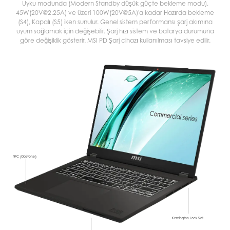
Uyku modunda (Modern Standby düşük güçte bekleme modu),
45W(20V@2.25A) ve üzeri 100W(20V@5A)'a kadar Hazırda bekleme
(S4), Kapalı (S5) iken sunulur. Genel sistem performansı şarj akımına
uyum sağlamak için değişebilir. Şarj hızı sistem ve batarya durumuna
göre değişiklik gösterir. MSI PD Şarj cihazı kullanılması tavsiye edilir.
NFC (Opsiyonel)
Kensington Lock Slot