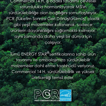
Commercial 14 H, iş odaklı tasarımı çevresel
sorumlulukla harmanlayarak MSI'ın
sürdürülebilirliğe olan bağlılığını somutlaştırıyor.
PCR (Tüketim Sonrası Geri Dönüştürülmüş) plastik
gibi yeşil malzemeler kullanarak, sadece
ürünlerin dayanıklılığını sağlamakla kalmıyor,
aynı zamanda daha yeşil bir dünya için
çalışıyor.
®
Tümü ENERGY STAR
sertifikalarına sahip ürün
tasarımı ve ambalajımıza sürdürülebilir
malzemeler dahil etme taahhüdü veriyoruz.
Commercial 14 H, sürdürülebilirlik ve yüksek
üretkenliği temsil eder.