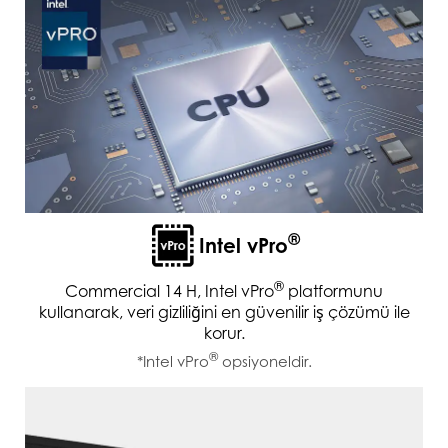
®
Intel vPro
®
Commercial 14 H, Intel vPro
platformunu
kullanarak, veri gizliliğini en güvenilir iş çözümü ile
korur.
®
*Intel vPro
opsiyoneldir.