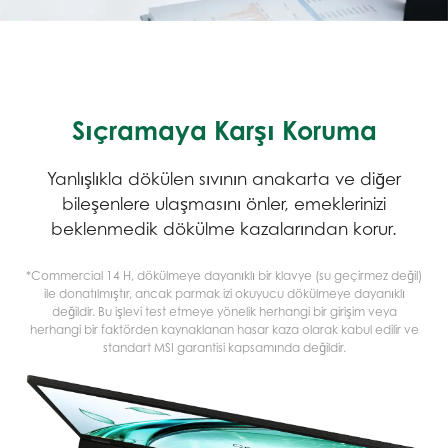
Sıçramaya Karşı Koruma
Yanlışlıkla dökülen sıvının anakarta ve diğer
bileşenlere ulaşmasını önler, emeklerinizi
beklenmedik dökülme kazalarından korur.
*Commercial 14 H, dökülmeye dayanıklı bir klavye (su geçirmez değil)
ile donatılmıştır, ancak parmak izi okuyucu dökülmeye dayanıklı
değildir. Bu işlevi test etmeye yönelik herhangi bir girişim veya
herhangi bir faktörden kaynaklanan hasar kaza olarak kabul edilir ve
standart MSI garantisi kapsamında değildir.