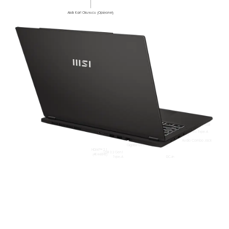
Akıllı Kart Okuyucu (Opsiyonel)
Thunderbolt™ 4 /DP/ USB
Type-C
USB 3.2 Gen1 Type-A
(w/ PD Şarj)
Audio Combo Jack
Gigabit Ethernet(Opsiyonel)
HDMI™ 2.1
USB 3.2 Gen1
(4K@60Hz)
Type-A
DC-in