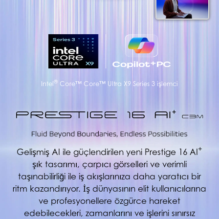
®
Intel
Core™ Core™ Ultra X9 Series 3 işlemci
+
Gelişmiş AI ile güçlendirilen yeni Prestige 16 AI
şık tasarımı, çarpıcı görselleri ve verimli
taşınabilirliği ile iş akışlarınıza daha yaratıcı bir
ritm kazandırıyor. İş dünyasının elit kullanıcılarına
ve profesyonellere özgürce hareket
edebilecekleri, zamanlarını ve işlerini sınırsız