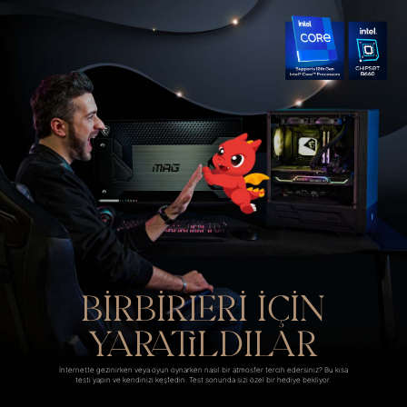
BİRBİRLERİ İÇİN
YARATILDILAR
İnternette gezinirken veya oyun oynarken nasıl bir atmosfer tercih edersiniz? Bu kısa
testi yapın ve kendinizi keşfedin. Test sonunda sizi özel bir hediye bekliyor.