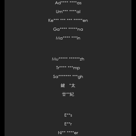
Ad**** ****as
Um*** ****al
Ke*** *** *** *****en
Ga**** *****na
Ma**** ***in
Mu***** ******zh
Tr**** ***mp
Sa******* ***gh
鍵 *太
廿**紀
E**s
E**r
Ni** ****er