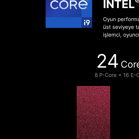
INTEL
Oyun performan
üst seviyeye t
işlemci, oyuncu
24
Cor
8 P-Core + 16 E-