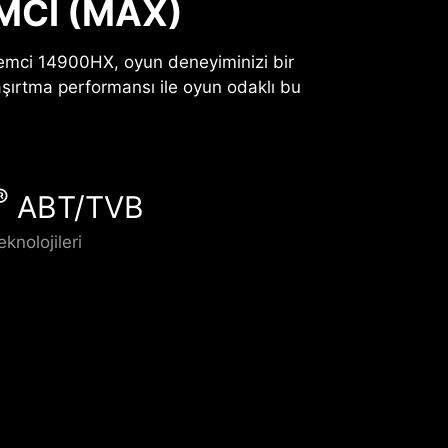
MCI (MAX)
lemci 14900HX, oyun deneyiminizi bir
aşırtma performansı ile oyun odaklı bu
®
ABT/TVB
eknolojileri