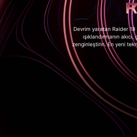
Devrim yaratan Raider 18 
ışıklandırmanın akıcı, 
zenginleştirin. En yeni tekn