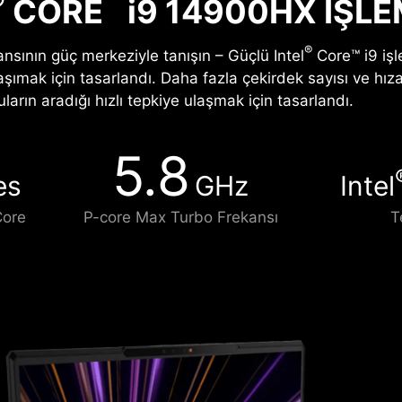
®
™
CORE
i
9 14900HX IŞLE
®
sının güç merkeziyle tanışın – Güçlü Intel
Core™ i9 iş
aşımak için tasarlandı. Daha fazla çekirdek sayısı ve hız
ların aradığı hızlı tepkiye ulaşmak için tasarlandı.
5.8
es
GHz
Intel
Core
P-core Max Turbo Frekansı
T