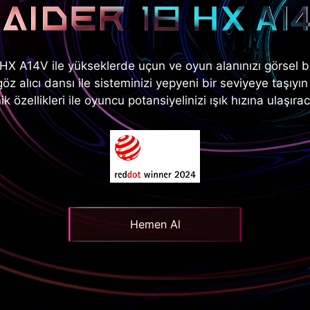
HX A14V ile yükseklerde uçun ve oyun alanınızı görsel 
göz alıcı dansı ile sisteminizi yepyeni bir seviyeye taşıy
ik özellikleri ile oyuncu potansiyelinizi ışık hızına ulaşır
Hemen Al