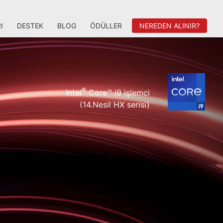
I
DESTEK
BLOG
ÖDÜLLER
NEREDEN ALINIR?
®
Intel
Core™ i9 işlemci
(14.Nesil HX serisi)