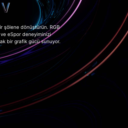
bir şölene dönüştürün. RGB
ın ve eSpor deneyiminizi
acak bir grafik gücü sunuyor.