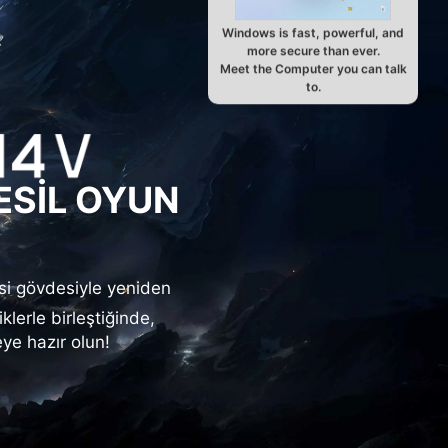
Windows is fast, powerful, and
more secure than ever.
Meet the Computer you can talk
to.
ESİL OYUN
isi gövdesiyle yeniden
lerle birleştiğinde,
ye hazır olun!