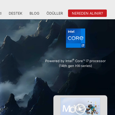
I
DESTEK
BLOG
ÖDÜLLER
NEREDEN ALINIR?
®
Powered by Intel
Core™ i7 processor
(14th gen HX-series)