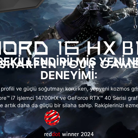
ŞEKİLLENDİRİLMİŞ YENİ N
DENEYİMİ:
k profili ve güçlü soğutmayı korurken, yepyeni kozmos gr
re™ i7 işlemci 14700HX ve GeForce RTX™ 40 Serisi grafik
e artık daha da güçlü bir silaha sahip. Rakiplerinizi ezme