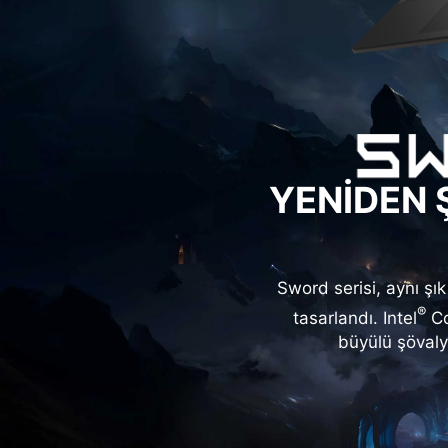
YENİDEN 
Sword serisi, aynı şı
®
tasarlandı. Intel
Co
büyülü şövaly