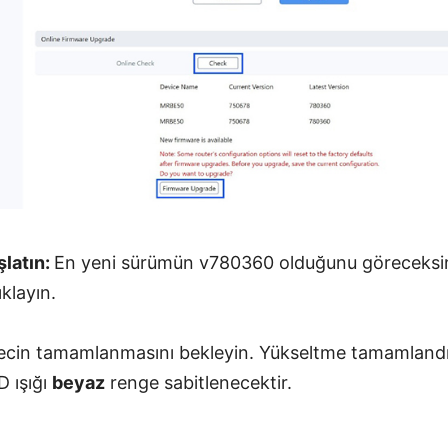
şlatın:
En yeni sürümün v780360 olduğunu göreceksi
klayın.
ecin tamamlanmasını bekleyin. Yükseltme tamamland
D ışığı
beyaz
renge sabitlenecektir.