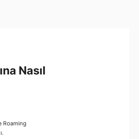
ına Nasıl
ve Roaming
ı.