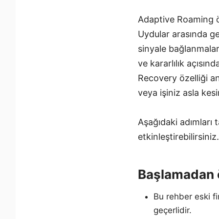
Adaptive Roaming öze
Uydular arasında geç
sinyale bağlanmaları
ve kararlılık açısın
Recovery özelliği a
veya işiniz asla kes
Aşağıdaki adımları t
etkinleştirebilirsiniz.
Başlamadan 
Bu rehber eski f
geçerlidir.