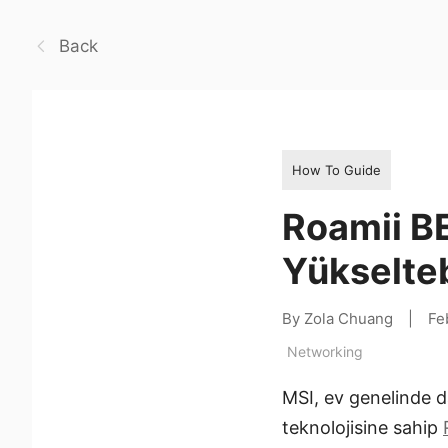
Back
How To Guide
Roamii BE
Yükselteb
By Zola Chuang
|
Fe
Networking
MSI, ev genelinde d
teknolojisine sahip