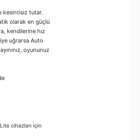
 kesintisiz tutar.
atik olarak en güçlü
a, kendilerine hız
tiye uğrarsa Auto
yayınınız, oyununuz
de
te cihazları için