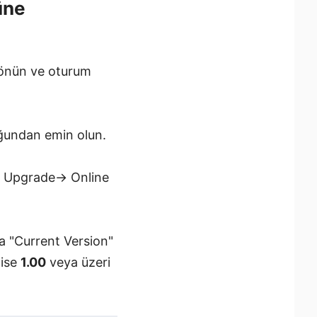
üne
dönün ve oturum
uğundan emin olun.
e Upgrade→ Online
a "Current Version"
 ise
1.00
veya üzeri