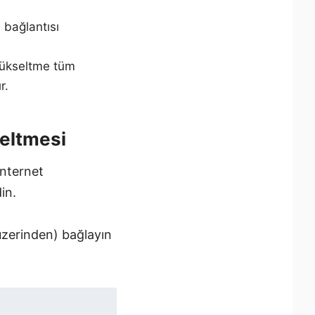
 bağlantısı
 yükseltme tüm
r.
eltmesi
İnternet
in.
üzerinden) bağlayın