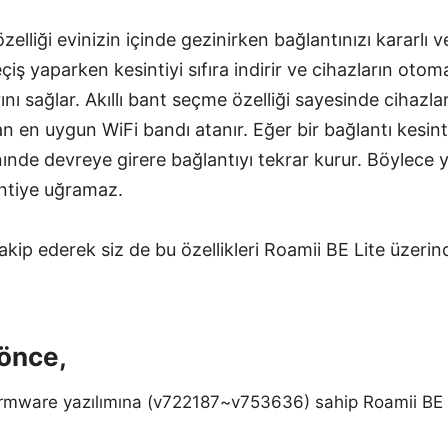
lliği evinizin içinde gezinirken bağlantınızı kararlı ve
iş yaparken kesintiyi sıfıra indirir ve cihazların otom
nı sağlar. Akıllı bant seçme özelliği sayesinde cihazlar
dan en uygun WiFi bandı atanır. Eğer bir bağlantı kesin
nınde devreye girere bağlantıyı tekrar kurur. Böylece 
intiye uğramaz.
akip ederek siz de bu özellikleri Roamii BE Lite üzerin
önce,
irmware yazılımına (v722187~v753636) sahip Roamii BE Li