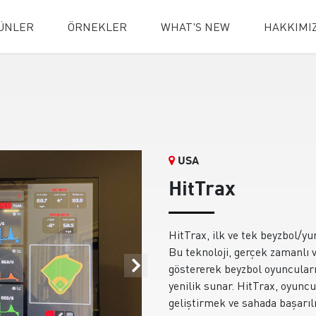
ÜNLER
ÖRNEKLER
WHAT'S NEW
HAKKIMI
USA
HitTrax
HitTrax, ilk ve tek beyzbol/y
Bu teknoloji, gerçek zamanlı 
göstererek beyzbol oyuncuları,
yenilik sunar. HitTrax, oyuncu
geliştirmek ve sahada başarılı