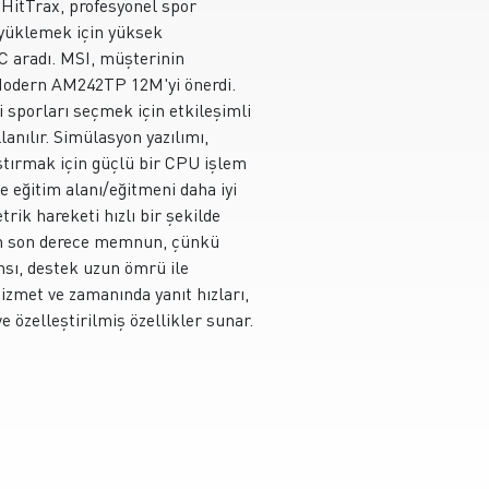
HitTrax, profesyonel spor
 yüklemek için yüksek
C aradı. MSI, müşterinin
 Modern AM242TP 12M'yi önerdi.
sporları seçmek için etkileşimli
anılır. Simülasyon yazılımı,
ıştırmak için güçlü bir CPU işlem
e eğitim alanı/eğitmeni daha iyi
rik hareketi hızlı bir şekilde
dan son derece memnun, çünkü
ı, destek uzun ömrü ile
 hizmet ve zamanında yanıt hızları,
e özelleştirilmiş özellikler sunar.