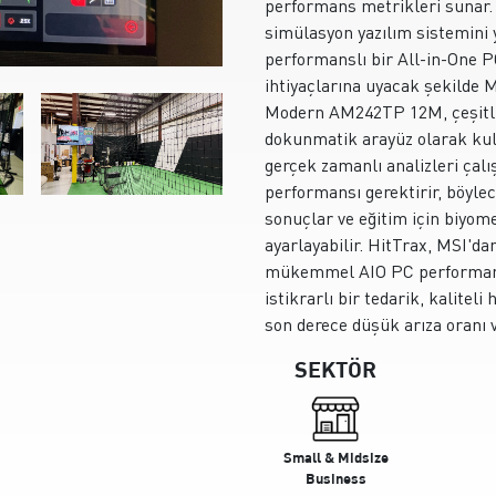
performans metrikleri sunar. 
simülasyon yazılım sistemini
performanslı bir All-in-One P
ihtiyaçlarına uyacak şekilde
Modern AM242TP 12M, çeşitli 
dokunmatik arayüz olarak kull
gerçek zamanlı analizleri çal
performansı gerektirir, böylec
sonuçlar ve eğitim için biyomet
ayarlayabilir. HitTrax, MSI'
mükemmel AIO PC performans
istikrarlı bir tedarik, kaliteli
son derece düşük arıza oranı v
SEKTÖR
Small & Midsize
Business