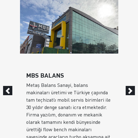
MBS BALANS
Metaş Balans Sanayi, balans
makinaları üretimi ve Türkiye çapında
tam teçhizatlı mobil servis birimleri ile
30 yıldır denge sanatı icra etmektedir.
Firma yazılım, donanım ve mekanik
olarak tamamını kendi bünyesinde
ürettiği flow bench makinaları
sayesinde araçların turbo aksamına ait