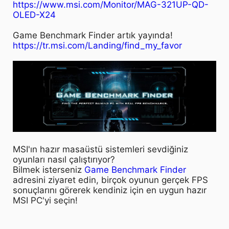
https://www.msi.com/Monitor/MAG-321UP-QD-
OLED-X24
Game Benchmark Finder artık yayında!
https://tr.msi.com/Landing/find_my_favor
MSI'ın hazır masaüstü sistemleri sevdiğiniz
oyunları nasıl çalıştırıyor?
Bilmek isterseniz
Game Benchmark Finder
adresini ziyaret edin, birçok oyunun gerçek FPS
sonuçlarını görerek kendiniz için en uygun hazır
MSI PC'yi seçin!