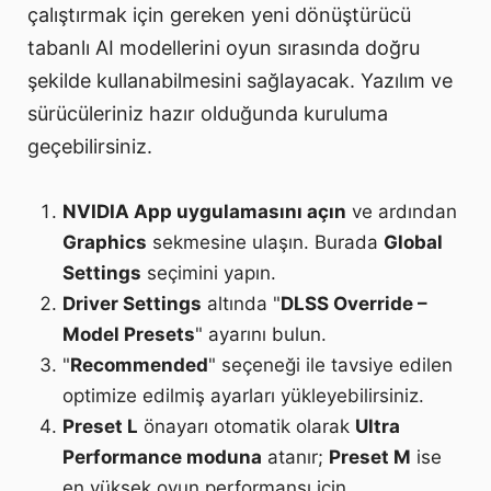
çalıştırmak için gereken yeni dönüştürücü
tabanlı AI modellerini oyun sırasında doğru
şekilde kullanabilmesini sağlayacak. Yazılım ve
sürücüleriniz hazır olduğunda kuruluma
geçebilirsiniz.
NVIDIA App uygulamasını açın
ve ardından
Graphics
sekmesine ulaşın. Burada
Global
Settings
seçimini yapın.
Driver Settings
altında "
DLSS Override –
Model Presets
" ayarını bulun.
"
Recommended
" seçeneği ile tavsiye edilen
optimize edilmiş ayarları yükleyebilirsiniz.
Preset L
önayarı otomatik olarak
Ultra
Performance moduna
atanır;
Preset M
ise
en yüksek oyun performansı için