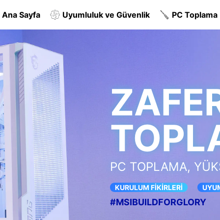
Ana Sayfa
Uyumluluk ve Güvenlik
PC Toplama İ
ZAFER
TOPL
PC TOPLAMA, YÜK
KURULUM FİKİRLERİ
UYU
#MSIBUILDFORGLORY