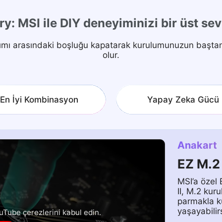
ry: MSI ile DIY deneyiminizi bir üst se
sarımı arasındaki boşluğu kapatarak kurulumunuzun başt
olur.
En İyi Kombinasyon
Yapay Zeka Gücü
Anakart
EZ M.2
MSI’a özel 
II, M.2 kur
parmakla k
yaşayabilirs
uTube çerezlerini kabul edin.