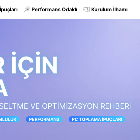
puçları
Performans Odaklı
Kurulum İlhamı
 İÇIN
A
SELTME VE OPTIMIZASYON REHBERI
MLULUK
PERFORMANS
PC TOPLAMA İPUÇLARI