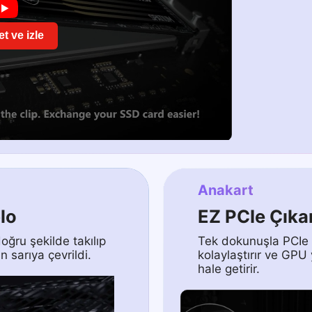
t ve izle
Anakart
lo
EZ PCIe Çık
ğru şekilde takılıp
Tek dokunuşla PCIe 
n sarıya çevrildi.
kolaylaştırır ve GPU
hale getirir.