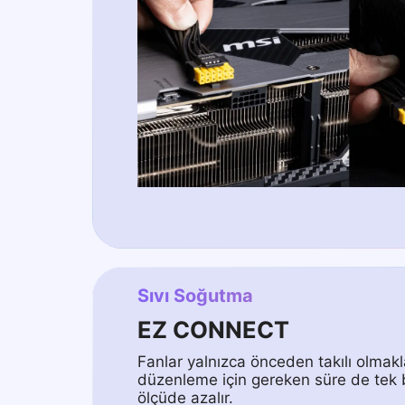
Sıvı Soğutma
EZ CONNECT
Fanlar yalnızca önceden takılı olmak
düzenleme için gereken süre de tek b
ölçüde azalır.