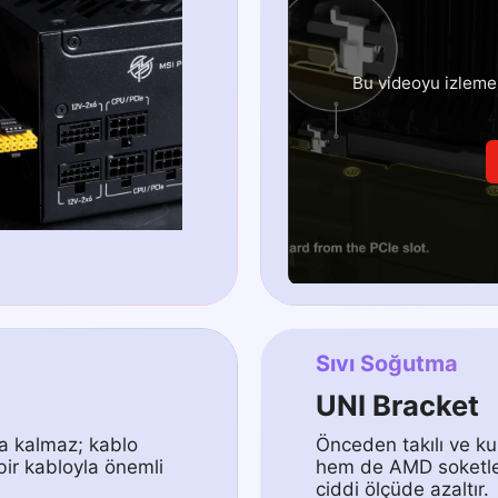
Bu videoyu izlemek
Sıvı Soğutma
UNI Bracket
la kalmaz; kablo
Önceden takılı ve ku
ir kabloyla önemli
hem de AMD soketler
ciddi ölçüde azaltır.