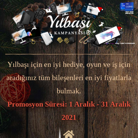
Yılbaşı için en iyi hediye, oyun ve iş için
aradığınız tüm bileşenleri en iyi fiyatlarla
bulmak.
Promosyon Süresi: 1 Aralık - 31 Aralık
2021