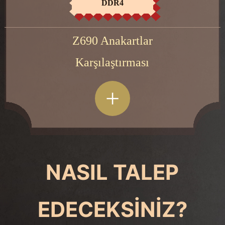
HEMEN AL
DDR4
Z690 Anakartlar
Karşılaştırması
+
NASIL TALEP
EDECEKSİNİZ?