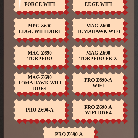
HEMEN AL
HEMEN AL
FORCE WIFI
EDGE WIFI
MPG Z690
MAG Z690
HEMEN AL
HEMEN AL
EDGE WIFI DDR4
TOMAHAWK WIFI
MAG Z690
MAG Z690
HEMEN AL
HEMEN AL
TORPEDO
TORPEDO EK X
MAG Z690
PRO Z690-A
TOMAHAWK WIFI
HEMEN AL
HEMEN AL
WIFI
DDR4
PRO Z690-A
PRO Z690-A
HEMEN AL
HEMEN AL
WIFI DDR4
PRO Z690-A